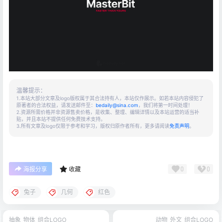
温馨提示：
1.本站大部分文章及logo版权属于其合法持有人，本站仅作展示。如若本站内容侵犯了
原著者的合法权益，请发送邮件至：
bedaily@sina.com
，我们将第一时间处理！
2.资源所需价格并非资源售卖价格，是收集、整理、编辑详情以及本站运营的适当补
贴，并且本站不提供任何免费技术支持。
3.所有文章及logo仅限于参考和学习，版权归原作者所有，更多请阅读
免责声明
。
0
0
海报分享
收藏
兔子
几何
红色
抽象
物体
组合LOGO
动物
外文
组合LOGO