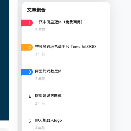
文章聚合
1
一汽丰田皇冠体（免费商用）
2 年前
2
拼多多跨境电商平台 Temu 新LOGO
3 年前
3
阿里妈妈数黑体
2 年前
4
阿里妈妈方圆体
2 年前
5
聊天机器人logo
3 年前