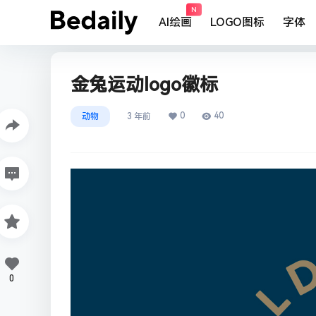
N
AI绘画
LOGO图标
字体
金兔运动logo徽标
0
40
动物
3 年前
0