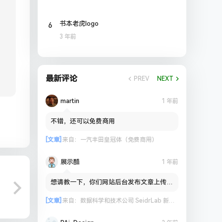
6
书本老虎logo
3 年前
最新评论
PREV
NEXT
martin
1 年前
不错，还可以免费商用
[文章]
来自：
一汽丰田皇冠体（免费商用）
展示酷
1 年前
想请教一下，你们网站后台发布文章上传图
片到OSS会出现失败的情况吗？
[文章]
来自：
数据科学和技术公司 SeidrLab 新标志