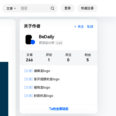
登录
快速注册
文章
关于作者
关注
私信
BeDaily
Lv3
资深设计师
文章
评论
关注
粉丝
246
1
0
5
[文章]
盾牌龙logo
[文章]
张开翅膀的龙logo
[文章]
植物龙logo
[文章]
射箭的龙logo
Ta的全部动态