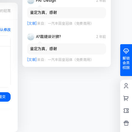
PAi·Design
2 年前
的轻蔑
鉴定为真，感谢
[文章]
来自：
一汽丰田皇冠体（免费商用）
认修改
A?裁缝设计狮?
2 年前
鉴定为真，感谢
解锁
[文章]
来自：
一汽丰田皇冠体（免费商用）
会员
权限
提交