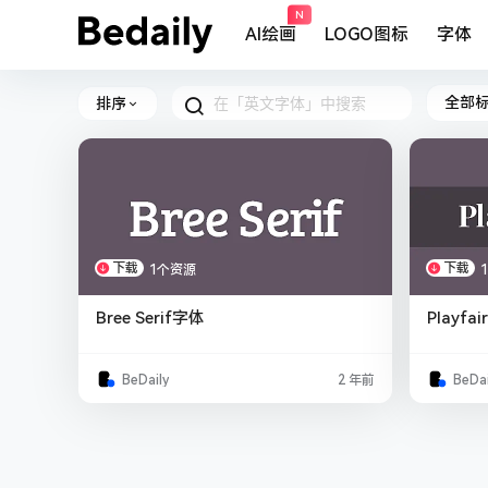
N
AI绘画
LOGO图标
字体
全部
排序
下载
下载
1个资源
Bree Serif字体
Playfai
BeDaily
2 年前
BeDai