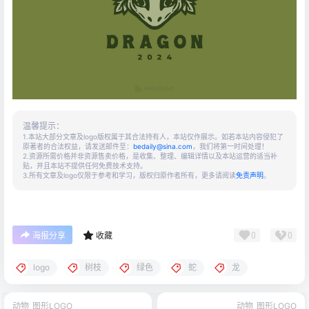
温馨提示：
1.本站大部分文章及logo版权属于其合法持有人，本站仅作展示。如若本站内容侵犯了
原著者的合法权益，请发送邮件至：
bedaily@sina.com
，我们将第一时间处理！
2.资源所需价格并非资源售卖价格，是收集、整理、编辑详情以及本站运营的适当补
贴，并且本站不提供任何免费技术支持。
3.所有文章及logo仅限于参考和学习，版权归原作者所有，更多请阅读
免责声明
。
0
0
海报分享
收藏
logo
树枝
绿色
蛇
龙
动物
图形LOGO
动物
图形LOGO