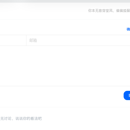
你本无意穿堂风，偏偏孤倨
确
暂无讨论，说说你的看法吧