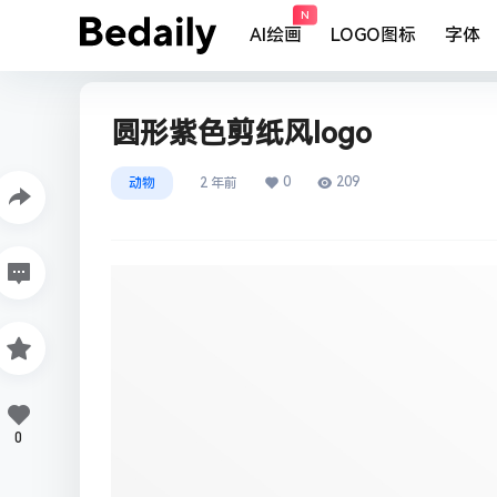
N
AI绘画
LOGO图标
字体
圆形紫色剪纸风logo
0
209
动物
2 年前
0