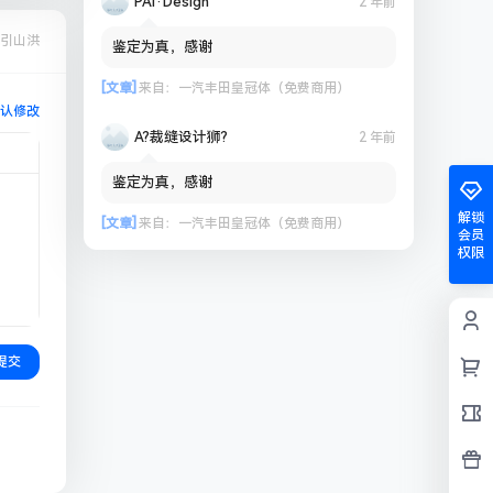
PAi·Design
2 年前
引山洪
鉴定为真，感谢
[文章]
来自：
一汽丰田皇冠体（免费商用）
认修改
A?裁缝设计狮?
2 年前
鉴定为真，感谢
解锁
[文章]
来自：
一汽丰田皇冠体（免费商用）
会员
权限
提交