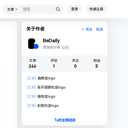
登录
快速注册
文章
关于作者
关注
私信
BeDaily
Lv3
资深设计师
文章
评论
关注
粉丝
246
1
0
5
[文章]
盾牌龙logo
[文章]
张开翅膀的龙logo
[文章]
植物龙logo
[文章]
射箭的龙logo
Ta的全部动态