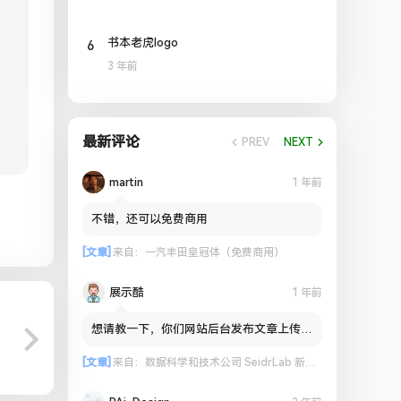
6
书本老虎logo
3 年前
最新评论
PREV
NEXT
martin
1 年前
不错，还可以免费商用
[文章]
来自：
一汽丰田皇冠体（免费商用）
展示酷
1 年前
想请教一下，你们网站后台发布文章上传图
片到OSS会出现失败的情况吗？
[文章]
来自：
数据科学和技术公司 SeidrLab 新标志