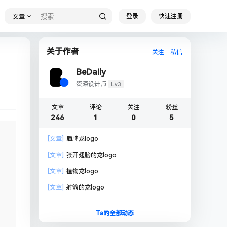
登录
快速注册
文章
关于作者
关注
私信
BeDaily
Lv3
资深设计师
文章
评论
关注
粉丝
246
1
0
5
[文章]
盾牌龙logo
[文章]
张开翅膀的龙logo
[文章]
植物龙logo
[文章]
射箭的龙logo
Ta的全部动态