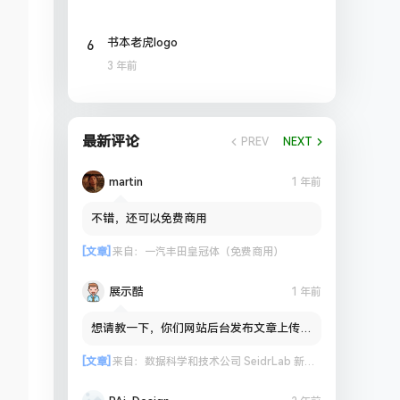
6
书本老虎logo
3 年前
最新评论
PREV
NEXT
martin
1 年前
不错，还可以免费商用
[文章]
来自：
一汽丰田皇冠体（免费商用）
展示酷
1 年前
想请教一下，你们网站后台发布文章上传图
片到OSS会出现失败的情况吗？
[文章]
来自：
数据科学和技术公司 SeidrLab 新标志