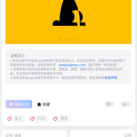
温馨提示：
1.本站大部分文章及logo版权属于其合法持有人，本站仅作展示。如若本站内容侵犯了
原著者的合法权益，请发送邮件至：
bedaily@sina.com
，我们将第一时间处理！
2.资源所需价格并非资源售卖价格，是收集、整理、编辑详情以及本站运营的适当补
贴，并且本站不提供任何免费技术支持。
3.所有文章及logo仅限于参考和学习，版权归原作者所有，更多请阅读
免责声明
。
0
0
海报分享
收藏
兔子
几何
橙色
动物
抽象
动物