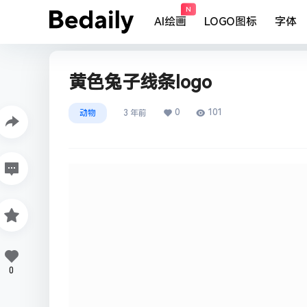
N
AI绘画
LOGO图标
字体
黄色兔子线条logo
0
101
动物
3 年前
0