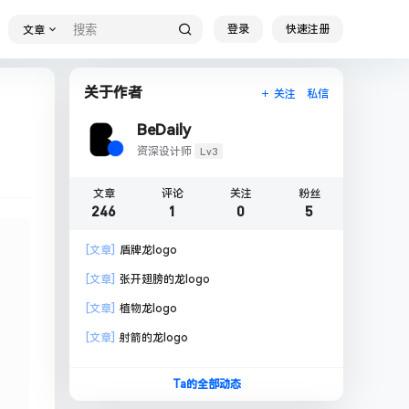
登录
快速注册
文章
关于作者
关注
私信
BeDaily
Lv3
资深设计师
文章
评论
关注
粉丝
246
1
0
5
[文章]
盾牌龙logo
[文章]
张开翅膀的龙logo
[文章]
植物龙logo
[文章]
射箭的龙logo
Ta的全部动态