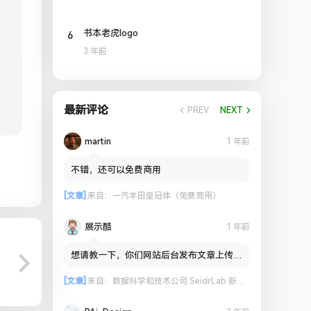
6
书本老虎logo
3 年前
最新评论
PREV
NEXT
martin
1 年前
不错，还可以免费商用
[文章]
来自：
一汽丰田皇冠体（免费商用）
展示酷
1 年前
想请教一下，你们网站后台发布文章上传图
片到OSS会出现失败的情况吗？
[文章]
来自：
数据科学和技术公司 SeidrLab 新标志