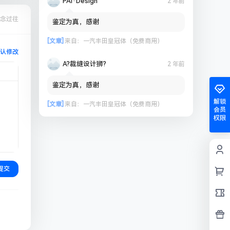
PAi·Design
2 年前
念过往
鉴定为真，感谢
[文章]
来自：
一汽丰田皇冠体（免费商用）
认修改
A?裁缝设计狮?
2 年前
鉴定为真，感谢
解锁
[文章]
来自：
一汽丰田皇冠体（免费商用）
会员
权限
提交