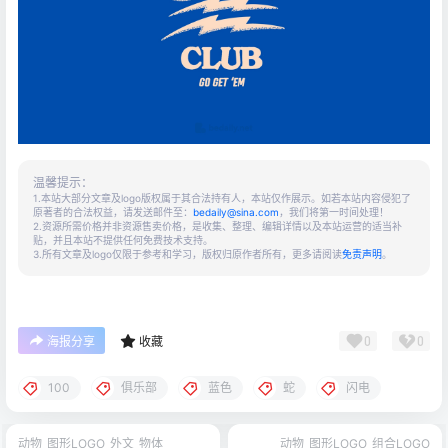
温馨提示：
1.本站大部分文章及logo版权属于其合法持有人，本站仅作展示。如若本站内容侵犯了
原著者的合法权益，请发送邮件至：
bedaily@sina.com
，我们将第一时间处理！
2.资源所需价格并非资源售卖价格，是收集、整理、编辑详情以及本站运营的适当补
贴，并且本站不提供任何免费技术支持。
3.所有文章及logo仅限于参考和学习，版权归原作者所有，更多请阅读
免责声明
。
0
0
海报分享
收藏
100
俱乐部
蓝色
蛇
闪电
动物
图形LOGO
外文
物体
动物
图形LOGO
组合LOGO