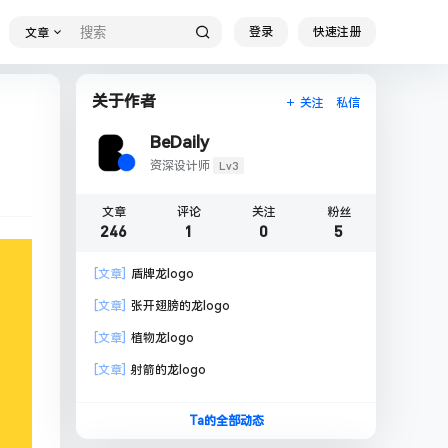
登录
快速注册
文章
关于作者
关注
私信
BeDaily
Lv3
资深设计师
文章
评论
关注
粉丝
246
1
0
5
[文章]
盾牌龙logo
[文章]
张开翅膀的龙logo
[文章]
植物龙logo
[文章]
射箭的龙logo
Ta的全部动态