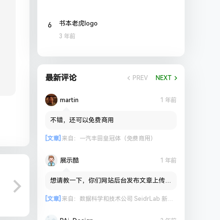
6
书本老虎logo
3 年前
最新评论
PREV
NEXT
martin
1 年前
不错，还可以免费商用
[文章]
来自：
一汽丰田皇冠体（免费商用）
展示酷
1 年前
想请教一下，你们网站后台发布文章上传图
片到OSS会出现失败的情况吗？
[文章]
来自：
数据科学和技术公司 SeidrLab 新标志