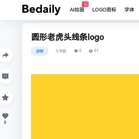
N
AI绘画
LOGO图标
字体
圆形老虎头线条logo
0
51
动物
3 年前
0