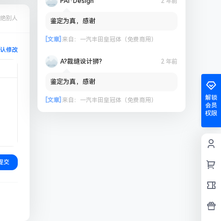
PAi·Design
2 年前
绝别人
鉴定为真，感谢
[文章]
来自：
一汽丰田皇冠体（免费商用）
认修改
A?裁缝设计狮?
2 年前
鉴定为真，感谢
解锁
[文章]
来自：
一汽丰田皇冠体（免费商用）
会员
权限
提交