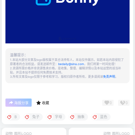
温馨提示：
1.本站大部分文章及logo版权属于其合法持有人，本站仅作展示。如若本站内容侵犯了
原著者的合法权益，请发送邮件至：
bedaily@sina.com
，我们将第一时间处理！
2.资源所需价格并非资源售卖价格，是收集、整理、编辑详情以及本站运营的适当补
贴，并且本站不提供任何免费技术支持。
3.所有文章及logo仅限于参考和学习，版权归原作者所有，更多请阅读
免责声明
。
0
0
海报分享
收藏
B
兔子
字母
抽象
蓝色
动物
图形LOGO
动物
图形LOGO