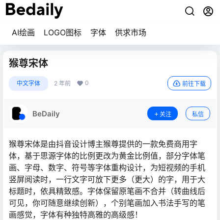
AI绘画
LOGO图标
字体
供求市场
猴尊宋体
0
中文字体
2 年前
前往下载
BeDaily
关注
私信
猴尊宋体是由抖音设计博主猴尊提供的一款免费商用字
体，基于思源字体的比例更改为黄金比例值，部分字体笔
画、字母、数字、符号等字体重构设计，为短视频的手机
竖屏阅读时，一行文字可放下更多（更大）的字，用于大
标题时，依具精致感。字体保留原笔画不合并（转曲线后
可见，你可随意继续创新），个别笔画加入书法手写的笔
画感觉，字体有种独特高雅的高级感！