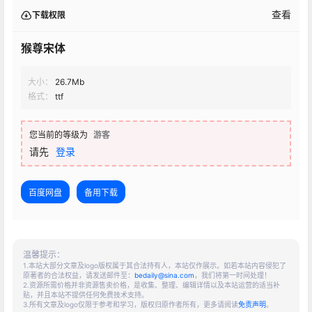
查看
下载权限
猴尊宋体
大小：
26.7Mb
格式：
ttf
您当前的等级为
游客
请先
登录
百度网盘
备用下载
温馨提示：
1.本站大部分文章及logo版权属于其合法持有人，本站仅作展示。如若本站内容侵犯了
原著者的合法权益，请发送邮件至：
bedaily@sina.com
，我们将第一时间处理！
2.资源所需价格并非资源售卖价格，是收集、整理、编辑详情以及本站运营的适当补
贴，并且本站不提供任何免费技术支持。
3.所有文章及logo仅限于参考和学习，版权归原作者所有，更多请阅读
免责声明
。