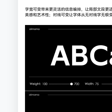
字宽可变带来更灵活的信息编排，让局部文段更
美感和艺术性；衬线可变让字体从无衬线字无极变