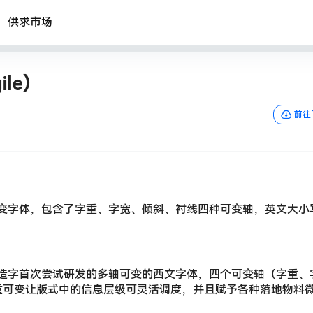
供求市场
ile）
前往
款西文可变字体，包含了字重、字宽、倾斜、衬线四种可变轴，英文大小
里妈妈智造字首次尝试研发的多轴可变的西文字体，四个可变轴（字重、
重可变让版式中的信息层级可灵活调度，并且赋予各种落地物料