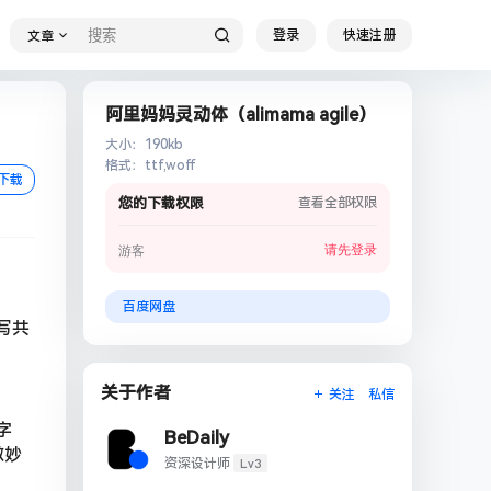
登录
快速注册
文章
阿里妈妈灵动体（alimama agile）
大小
：
190kb
格式
：
ttf,woff
下载
您的下载权限
查看全部权限
请先登录
游客
百度网盘
写共
关于作者
关注
私信
字
BeDaily
微妙
Lv3
资深设计师