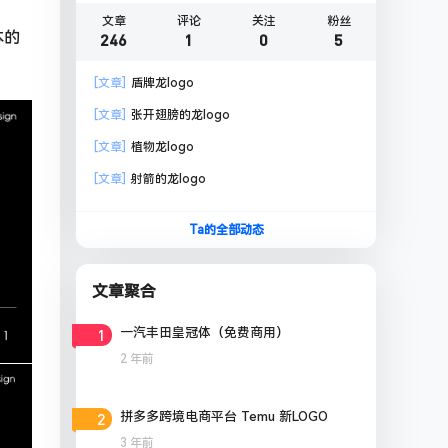
文章
评论
关注
粉丝
本的
246
1
0
5
[文章]
盾牌龙logo
[文章]
张开翅膀的龙logo
[文章]
植物龙logo
[文章]
射箭的龙logo
Ta的全部动态
文章聚合
1
一汽丰田皇冠体（免费商用）
2 年前
2
拼多多跨境电商平台 Temu 新LOGO
3 年前