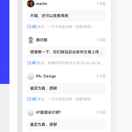
martin
1 年前
不错，还可以免费商用
[文章]
来自：
一汽丰田皇冠体（免费商用）
展示酷
1 年前
想请教一下，你们网站后台发布文章上传图
片到OSS会出现失败的情况吗？
[文章]
来自：
数据科学和技术公司 SeidrLab 新标志
PAi·Design
2 年前
鉴定为真，感谢
[文章]
来自：
一汽丰田皇冠体（免费商用）
A?裁缝设计狮?
2 年前
鉴定为真，感谢