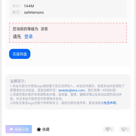
大小：
144M
格式：
safetensors
您当前的等级为
游客
请先
登录
百度网盘
温馨提示：
1.本站大部分文章及logo版权属于其合法持有人，本站仅作展示。如若本站内容侵犯了
原著者的合法权益，请发送邮件至：
bedaily@sina.com
，我们将第一时间处理！
2.资源所需价格并非资源售卖价格，是收集、整理、编辑详情以及本站运营的适当补
贴，并且本站不提供任何免费技术支持。
3.所有文章及logo仅限于参考和学习，版权归原作者所有，更多请阅读
免责声明
。
0
0
海报分享
收藏