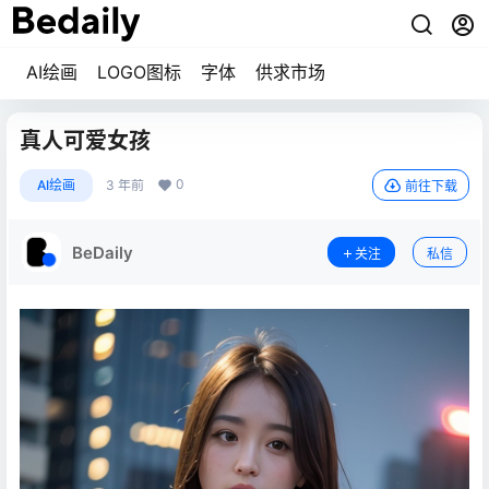
AI绘画
LOGO图标
字体
供求市场
真人可爱女孩
0
AI绘画
3 年前
前往下载
BeDaily
关注
私信