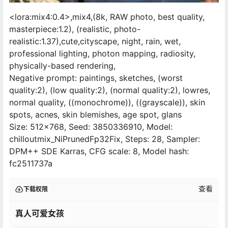
<lora:mix4:0.4>,mix4,(8k, RAW photo, best quality,
masterpiece:1.2), (realistic, photo-
realistic:1.37),cute,cityscape, night, rain, wet,
professional lighting, photon mapping, radiosity,
physically-based rendering,
Negative prompt: paintings, sketches, (worst
quality:2), (low quality:2), (normal quality:2), lowres,
normal quality, ((monochrome)), ((grayscale)), skin
spots, acnes, skin blemishes, age spot, glans
Size: 512×768, Seed: 3850336910, Model:
chilloutmix_NiPrunedFp32Fix, Steps: 28, Sampler:
DPM++ SDE Karras, CFG scale: 8, Model hash:
fc2511737a
查看
下载权限
真人可爱女孩