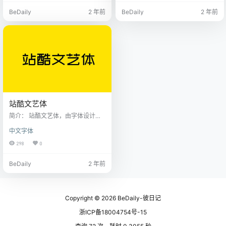
朗潇洒、极具节奏感。适用范围：
生态添砖加瓦，来一起看看这款非
BeDaily
2 年前
BeDaily
2 年前
商业品牌的广告、产品包装设计、
常酷的免费商用中文字体吧！ 标小
影视作品、界面设计。
智无界黑是一款脱胎于日本开源字
体——德拉黑体的超粗黑体，标小
智无界黑按照GB2312-80字体标准
来制作，从字库角度出发，将原字
体中的汉字字形更改为更加符合国
标的字形，在字体细节方面做…
站酷文艺体
简介： 站酷文艺体，由字体设计师
刘兵克确定字形和规范，由刘兵克
中文字体
工作室以及刘兵克字体设计直播课
学员共同创作完成，设计师郑庆科
298
0
完成了最终的字库生成工作。字形
新颖独特，简洁有力，清新淡雅，
BeDaily
2 年前
文艺范十足。
Copyright © 2026
BeDaily-彼日记
浙ICP备18004754号-15