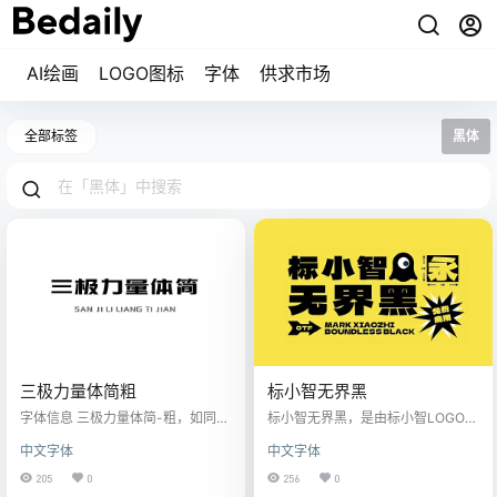
AI绘画
LOGO图标
字体
供求市场
全部标签
黑体
三极力量体简粗
标小智无界黑
字体信息 三极力量体简-粗，如同它
标小智无界黑，是由标小智LOGO神
的名字，这款字力量感十足，横细
器携手猫啃网一起创作设计的第一
中文字体
中文字体
竖粗，高度压缩，呈扁状，负空间
款品牌字体，允许任何个人和企业
小。竖钩笔画的转折有圆弧处理，
免费使用，包括商用用途，无界无
205
0
256
0
笔画简洁，整体字形棱角分明、爽
限制字如其名，愿为中文免费字体