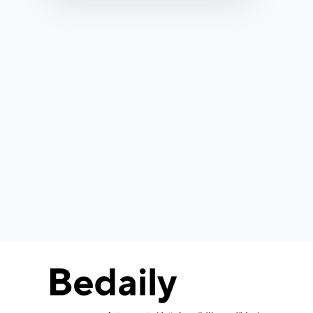
平台的用字需求。 数黑体为中文简体字库，收纳
的中文字符包括但不限于GB2312，共计6767个
汉字；英…