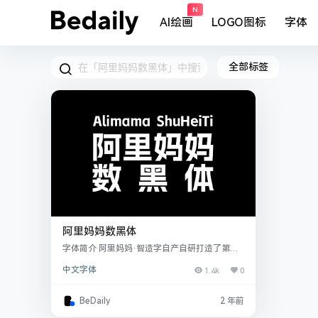
N
AI绘画
LOGO图标
字体
全部标签
阿里妈妈数黑体
字体简介 阿里妈妈·智造字自产自研打造了第一
款AI字体产品——阿里妈妈数黑体正式上线。这
中文字体
1.4k
0
款字的生成是人机协同工作的成果，设计原型，
智能参与，人工干预，人机循环优化，直到最终
生成满意标准字库。 数黑体是基于阿里妈妈营销
BeDaily
2 年前
应用场景下产生的营销字体，通用性和易用性
强，适用于多品类商品，更高效的解决了电商类