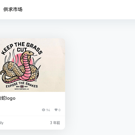
供求市场
蛇logo
94
0
ly
3 年前