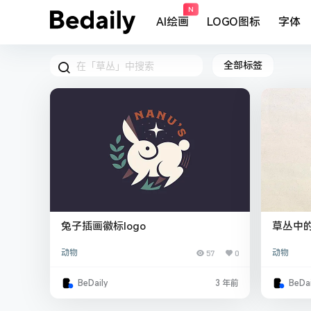
N
AI绘画
LOGO图标
字体
全部标签
兔子插画徽标logo
草丛中的
动物
57
0
动物
BeDaily
3 年前
BeDai