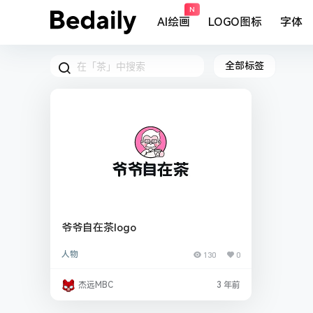
N
AI绘画
LOGO图标
字体
全部标签
爷爷自在茶logo
人物
130
0
杰远MBC
3 年前