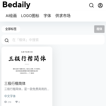
AI绘画
LOGO图标
字体
供求市场
全部标签
楷体
三极行楷简体
三极行楷简体，是一款免费商用的
行楷字体。字体结构紧凑，笔画潇
中文字体
洒写意，遒劲有力，大气隆重。适
用于国潮经典、传统节日的主题排
298
0
版，以及商业类品牌的广告设计、