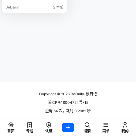
媒体标题以及社交网络个性化用
BeDaily
2 年前
字。
Copyright © 2026
BeDaily-彼日记
浙ICP备18004754号-15
查询 64 次，耗时 0.2982 秒
首页
专题
认证
搜索
菜单
我的