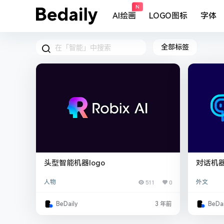
N
AI绘画
LOGO图标
字体
全部标签
头型智能机器logo
对话机器
人物
511
0
外文
BeDaily
3 年前
BeDai