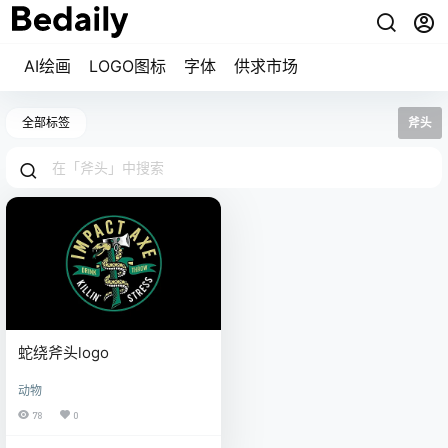
AI绘画
LOGO图标
字体
供求市场
全部标签
斧头
蛇绕斧头logo
动物
78
0