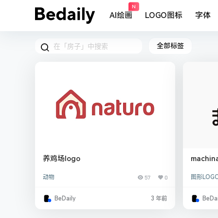
N
AI绘画
LOGO图标
字体
全部标签
养鸡场logo
machin
动物
57
0
图形LOG
BeDaily
3 年前
BeDai