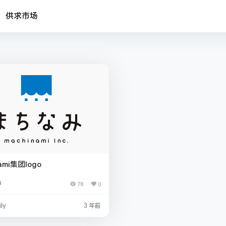
供求市场
ami集团logo
O
78
0
ly
3 年前