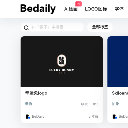
N
AI绘画
LOGO图标
字体
全部标签
幸运兔logo
Skilo
动物
85
0
抽象
BeDaily
3 年前
BeDai