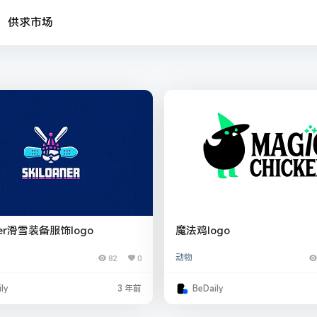
供求市场
aner滑雪装备服饰logo
魔法鸡logo
82
0
动物
ly
3 年前
BeDaily