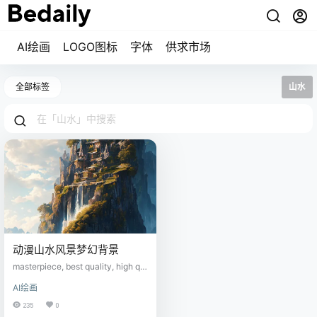
AI绘画
LOGO图标
字体
供求市场
全部标签
山水
动漫山水风景梦幻背景
masterpiece, best quality, high qu
ality, extremely detailed CG unity
AI绘画
8k wallpaper, scenery, outdoors, s
ky, cloud, day, no humans, mount
235
0
ain, landscape, water, tree, blue s