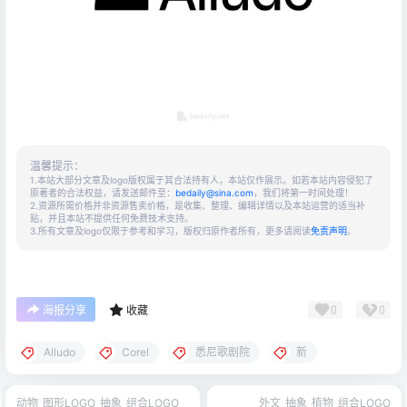
温馨提示：
1.本站大部分文章及logo版权属于其合法持有人，本站仅作展示。如若本站内容侵犯了
原著者的合法权益，请发送邮件至：
bedaily@sina.com
，我们将第一时间处理！
2.资源所需价格并非资源售卖价格，是收集、整理、编辑详情以及本站运营的适当补
贴，并且本站不提供任何免费技术支持。
3.所有文章及logo仅限于参考和学习，版权归原作者所有，更多请阅读
免责声明
。
0
0
海报分享
收藏
Alludo
Corel
悉尼歌剧院
新
动物
图形LOGO
抽象
组合LOGO
外文
抽象
植物
组合LOGO